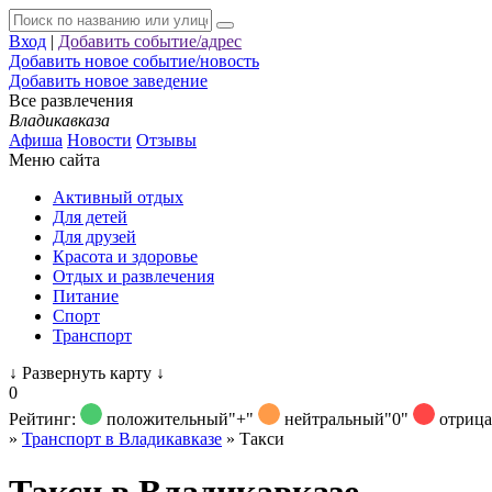
Вход
|
Добавить событие/адрес
Добавить новое событие/новость
Добавить новое заведение
Все развлечения
Владикавказа
Афиша
Новости
Отзывы
Меню сайта
Активный отдых
Для детей
Для друзей
Красота и здоровье
Отдых и развлечения
Питание
Спорт
Транспорт
↓
Развернуть карту
↓
0
Рейтинг:
положительный
"+"
нейтральный
"0"
отриц
»
Транспорт в Владикавказе
»
Такси