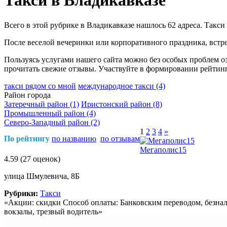
Такси в Владикавказе
Всего в этой рубрике в Владикавказе нашлось 62 адреса. Такси
После веселой вечеринки или корпоративного праздника, встре
Пользуясь услугами нашего сайта можно без особых проблем о
прочитать свежие отзывы. Участвуйте в формировании рейтинг
такси рядом со мной
международное такси
(4)
Район города
Затеречный район
(1)
Иристонский район
(8)
Промышленный район
(4)
Северо-Западный район
(2)
1
2
3
4
»
По рейтингу
по названию
по отзывам
Мегаполис15
4.59
(27 оценок)
улица Шмулевича, 8Б
Рубрики:
Такси
«Акции: скидки Способ оплаты: Банковским переводом, безнал
вокзалы, трезвый водитель»