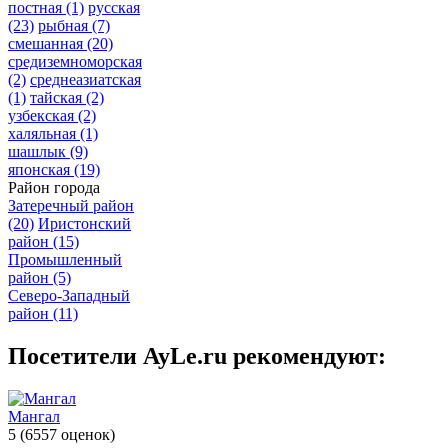
постная
(1)
русская
(23)
рыбная
(7)
смешанная
(20)
средиземноморская
(2)
среднеазиатская
(1)
тайская
(2)
узбекская
(2)
халяльная
(1)
шашлык
(9)
японская
(19)
Район города
Затеречный район
(20)
Иристонский
район
(15)
Промышленный
район
(5)
Северо-Западный
район
(11)
Посетители AyLe.ru рекомендуют:
Мангал
5
(6557 оценок)