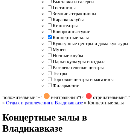
Выставки и галереи
Гостиницы
Зимние аттракционы
Караоке-клубы
Кинотеатры
Коворкинг-студии
Концертные залы
Культурные центры и дома культуры
Музеи
Ночные клубы
Парки культуры и отдыха
Развлекательные центры
Театры
Торговые центры и магазины
Филармонии
положительный
"+"
нейтральный
"0"
отрицательный
"-"
»
Отдых и развлечения в Владикавказе
»
Концертные залы
Концертные залы в
Владикавказе