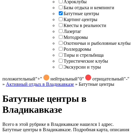
Аэроклубы
Базы отдыха и кемпинги
Батутные центры
Картинг-центры
Квесты в реальности
Лазертаг
Мотодромы
Охотничьи и рыболовные клубы
Роллердромы
Тиры и стрельбища
Туристические клубы
Экскурсии и туры
положительный
"+"
нейтральный
"0"
отрицательный
"-"
»
Активный отдых в Владикавказе
»
Батутные центры
Батутные центры в
Владикавказе
Всего в этой рубрике в Владикавказе нашелся 1 адрес.
Батутные центры в Владикавказе. Подробная карта, описания